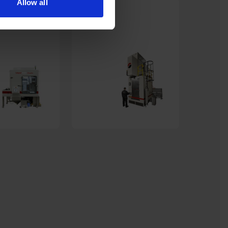
Allow all
b
Leopard