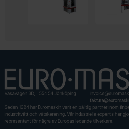
Vasavägen 3D, 554 54 Jönköping
invoice@euromask
faktura@euromaski
Sedan 1984 har Euromaskin varit en pålitlig partner inom finb
industritvätt och vätskerening. Vår industriella expertis har gjor
representant för några av Europas ledande tillverkare.