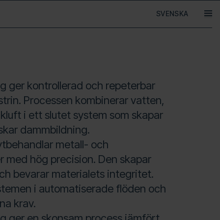
Språk
öpp
g ger kontrollerad och repeterbar
strin. Processen kombinerar vatten,
kluft i ett slutet system som skapar
nskar dammbildning.
tbehandlar metall- och
 med hög precision. Den skapar
ch bevarar materialets integritet.
ystemen i automatiserade flöden och
na krav.
ng ger en skonsam process jämfört