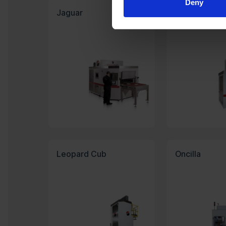
Deny
Jaguar
Sabre
Leopard Cub
Oncilla