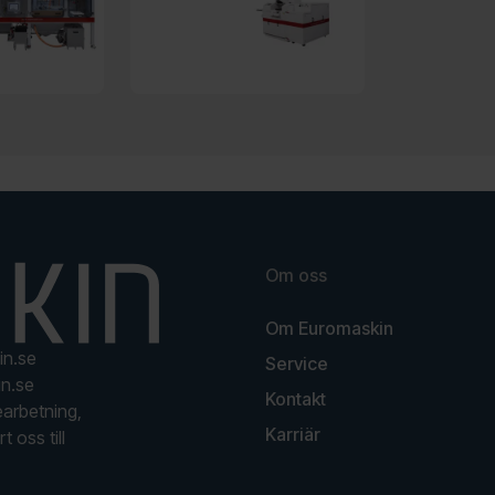
Om oss
Om Euromaskin
in.se
Service
n.se
Kontakt
earbetning,
Karriär
t oss till