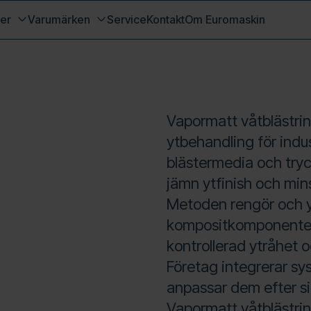
er
Varumärken
Service
Kontakt
Om Euromaskin
Vapormatt våtblästrin
ytbehandling för indu
blästermedia och tryc
jämn ytfinish och mi
Metoden rengör och y
kompositkomponenter
kontrollerad ytråhet o
Företag integrerar s
anpassar dem efter si
Vapormatt våtblästri