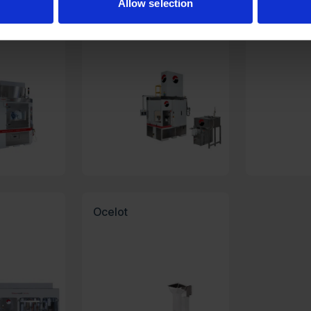
Allow selection
Lion Rotary
Oncilla Cu
Ocelot