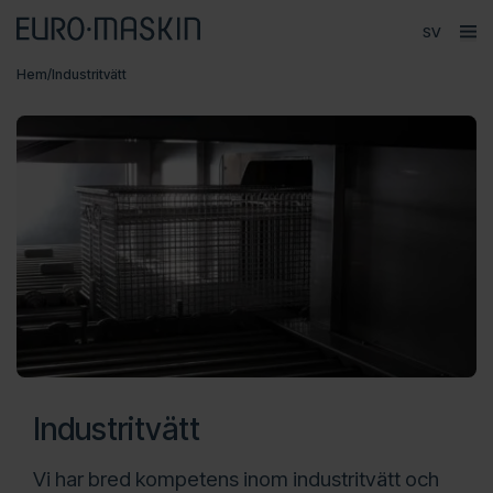
Språk
ope
Huvudmeny
Hem
/
Industritvätt
Försäljning
Produkter
Varumärken
Service
Kontakt
Om Euromaskin
Industritvätt
Vi har bred kompetens inom industritvätt och