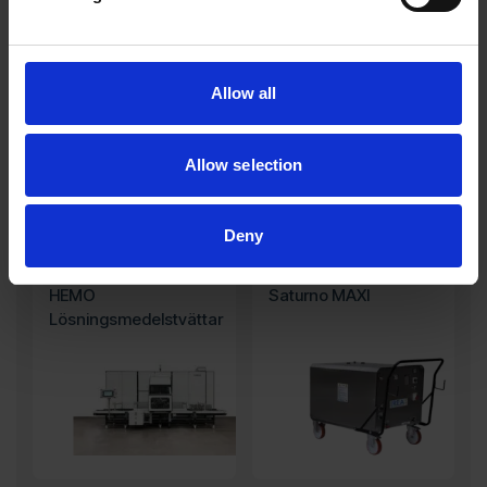
Powerline
HEMO Hybridtvättar
Allow all
Allow selection
Deny
HEMO
Saturno MAXI
Lösningsmedelstvättar