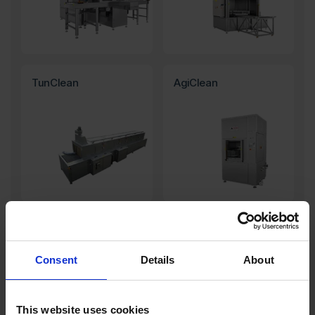
TunClean
AgiClean
MSP
ESP
Consent
Details
About
This website uses cookies