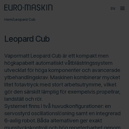
Språk
ope
Huvudmeny
Hem
/
Leopard Cub
Försäljning
Produkter
Leopard Cub
Varumärken
Vapormatt Leopard Cub är ett kompakt men
Service
högkapabelt automatiskt våtblästringssystem
utvecklat för höga komponenter och avancerade
Kontakt
ytbehandlingskrav. Maskinen kombinerar mycket
Om Euromaskin
litet fotavtryck med stort arbetsutrymme, vilket
gör den särskilt lämplig för exempelvis propellrar,
landställ och rör.
Systemet finns i två huvudkonfigurationer: en
servo­styrd oscillationslösning samt en integrerad
6-axlig robot. Båda alternativen ger exakt
munstyckskontroll och hög repeterbarhet genom