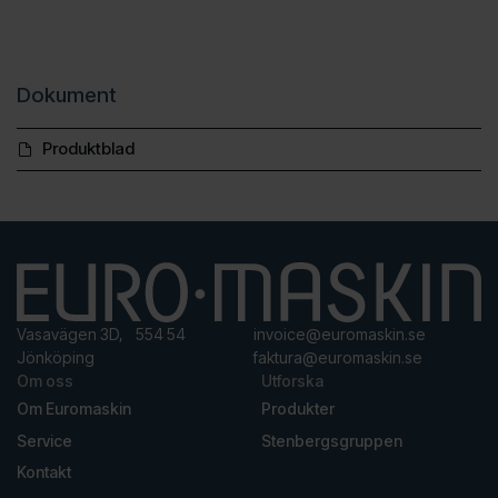
Dokument
Produktblad
Vasavägen 3D, 554 54
invoice@euromaskin.se
Jönköping
faktura@euromaskin.se
Om oss
Utforska
Om Euromaskin
Produkter
Service
Stenbergsgruppen
Kontakt