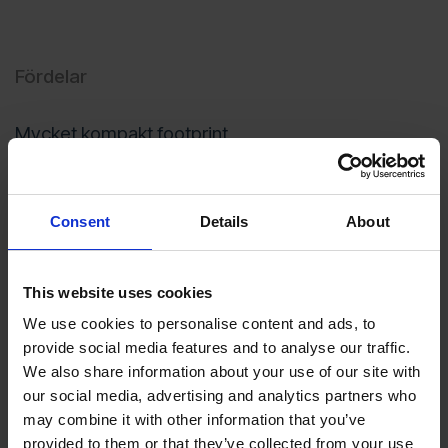
Fördelar
Mycket kompakt footprint
Stort arbetsutrymme för höga komponenter
Helautomatisk process
Servo- eller robotstyrd blästring
Consent
Details
About
Hög repeterbarhet
Effektiv filtrering
Full processövervakning
This website uses cookies
Anpassningsbara fixturer
We use cookies to personalise content and ads, to
provide social media features and to analyse our traffic.
We also share information about your use of our site with
Typiska applikationer
our social media, advertising and analytics partners who
may combine it with other information that you’ve
Rengöring av flygkomponenter
provided to them or that they’ve collected from your use