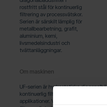
diagonalbäddsfilter i
rostfritt stål för kontinuerlig
filtrering av processvätskor.
Serien är särskilt lämplig för
metallbearbetning, grafit,
aluminium, kemi,
livsmedelsindustri och
tvättanläggningar.
Om maskinen
UF-serien är hydrostatiska diagonalbäd
kontinuerlig filtrering av processvätskor
applikationer. Vätskan fördelas via e