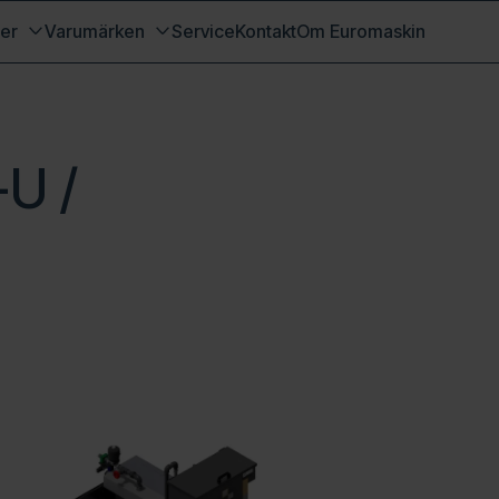
er
Varumärken
Service
Kontakt
Om Euromaskin
-U /