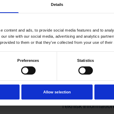
r vätskenivån stiger i
Details
automatisk matning av
as upp och filterkakan
e content and ads, to provide social media features and to analy
hög utnyttjandegrad av
 our site with our social media, advertising and analytics partn
 provided to them or that they’ve collected from your use of their
kräver endast
ionen har få slitdelar,
Preferences
Statistics
ice.
s i tre storlekar för
verkade i rostfritt stål
tur upp till 100 °C.
Allow selection
Teknisk informatio