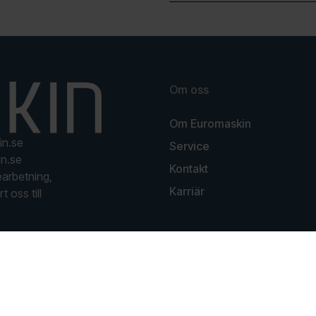
Om oss
Om Euromaskin
in.se
Service
n.se
Kontakt
earbetning,
Karriär
t oss till