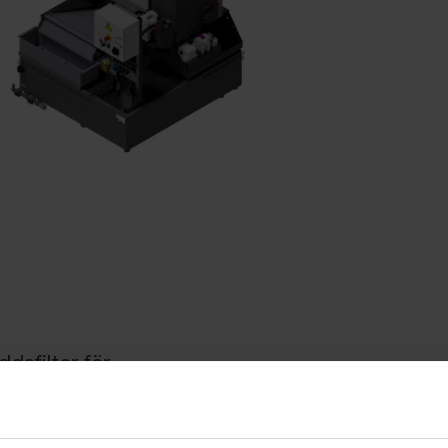
dsfilter för
 i industriella
n kaskadinloppbox över