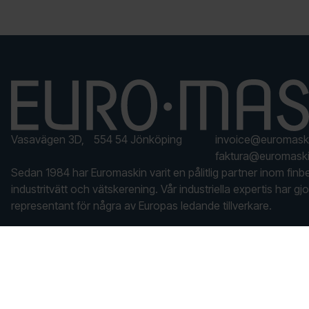
Vasavägen 3D, 554 54 Jönköping
invoice@euromask
faktura@euromaski
Sedan 1984 har Euromaskin varit en pålitlig partner inom finb
industritvätt och vätskerening. Vår industriella expertis har gjor
representant för några av Europas ledande tillverkare.
En del av Stenbergsgruppen