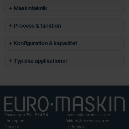
Maskinteknik
Process & funktion
Konfiguration & kapacitet
Typiska applikationer
Vasavägen 3D, 554 54
invoice@euromaskin.se
Jönköping
faktura@euromaskin.se
Om oss
Utforska