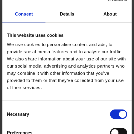
komponenter. Den helhydrostatiska konstruktionen
eliminerar metallkontakt och ger stabil precision
Consent
Details
About
över mycket lång tid.
Maskinen kan bearbeta komplexa konturer samt
This website uses cookies
kombinera intern och extern svarvning i en
uppspänning. I V4-utförande möjliggör simultan
We use cookies to personalise content and ads, to
ID/OD-bearbetning cykeltidsbesparingar upp till
provide social media features and to analyse our traffic.
cirka 40 %.
We also share information about your use of our site with
Med mycket snabba omställningar och hög
our social media, advertising and analytics partners who
may combine it with other information that you’ve
avverkningskapacitet i härdade material är
provided to them or that they’ve collected from your use
Mikroturn Vertical särskilt lämpad för flexibel
of their services.
produktion och små till medelstora serier.
Consent
Necessary
Nyckelfördelar
Selection
Helhydrostatisk design – ingen metallkontakt och
Preferences