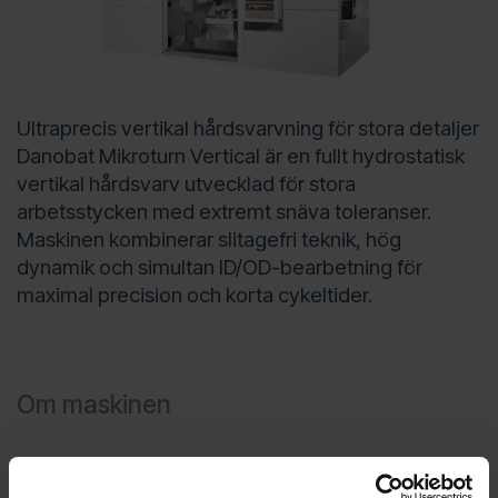
Ultraprecis vertikal hårdsvarvning för stora detaljer
Danobat Mikroturn Vertical är en fullt hydrostatisk
vertikal hårdsvarv utvecklad för stora
arbetsstycken med extremt snäva toleranser.
Maskinen kombinerar slitagefri teknik, hög
dynamik och simultan ID/OD-bearbetning för
maximal precision och korta cykeltider.
Om maskinen
Mikroturn Vertical är konstruerad för ultraprecis
hårdsvarvning av stora och värdefulla