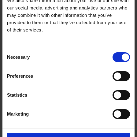
gradborttagning och stabil processkontroll i
We also share information about your use of our site with
produktionen.
our social media, advertising and analytics partners who
may combine it with other information that you’ve
provided to them or that they’ve collected from your use
of their services.
Consent
Necessary
Selection
Preferences
Statistics
Nyckelfördelar
Marketing
Effektiv borttagning av spån i invändiga kanaler
och svåråtkomliga geometrier