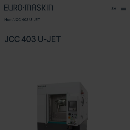
Språk
ope
Huvudmeny
Hem
/
JCC 403 U-JET
Försäljning
Produkter
JCC 403 U-JET
Varumärken
Service
Kontakt
Om Euromaskin