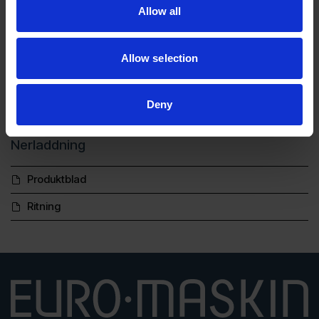
Allow all
Tvättvatten från industriprocesser
Emulsioner och kylvätskor
Allow selection
Ytbehandlingsprocesser
Allmänt industriellt processvatten
Deny
Nerladdning
Produktblad
Ritning