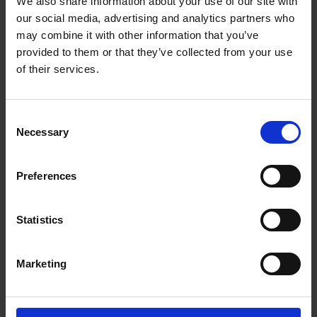
We also share information about your use of our site with
flöden av industriellt process- och avloppsvatten.
our social media, advertising and analytics partners who
Maskinen bygger på MKR:s beprövade ET-
may combine it with other information that you’ve
plattform och kan enkelt integreras i befintliga
provided to them or that they’ve collected from your use
produktionsmiljöer.
of their services.
Consent
Nyckelfakta
Necessary
Selection
Indunstningskapacitet: upp till ca 50 l/h
Preferences
Kompakt industridesign
Statistics
Automatiserad drift
Låg energiförbrukning
Marketing
Bygger på MKR ET-plattformen
Typiska applikationer