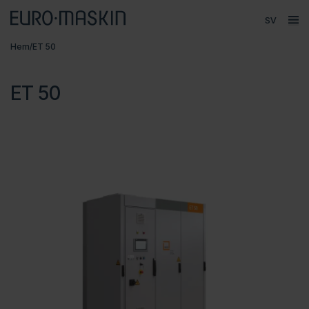
Språk
ope
Huvudmeny
Hem
/
ET 50
Försäljning
Produkter
ET 50
Varumärken
Service
Kontakt
Om Euromaskin