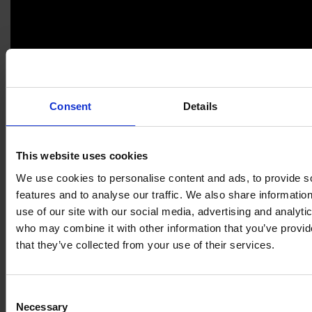
Consent
Details
Nyckelfördelar
This website uses cookies
We use cookies to personalise content and ads, to provide s
Centerless slipning för genommatning och
features and to analyse our traffic. We also share informatio
instick
use of our site with our social media, advertising and analyti
who may combine it with other information that you’ve provid
Hög produktivitet med optimerade
that they’ve collected from your use of their services.
omställningstider
Mycket hög styvhet och effektiv
vibrationsdämpning
Consent
Necessary
Selection