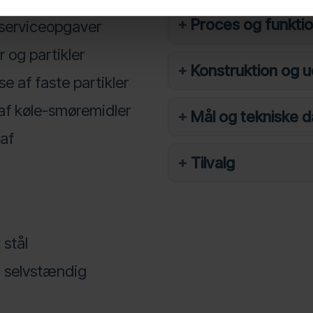
Proces og funkti
e serviceopgaver
og partikler
Konstruktion og u
se af faste partikler
 af køle-smøremidler
Mål og tekniske d
 af
Tilvalg
 stål
 selvstændig