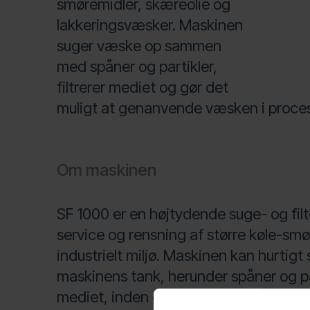
smøremidler, skæreolie og
lakkeringsvæsker. Maskinen
suger væske op sammen
med spåner og partikler,
filtrerer mediet og gør det
muligt at genanvende væsken i proce
Om maskinen
SF 1000 er en højtydende suge- og filte
service og rensning af større køle-sm
industrielt miljø. Maskinen kan hurtig
maskinens tank, herunder spåner og part
mediet, inden det returneres eller tø