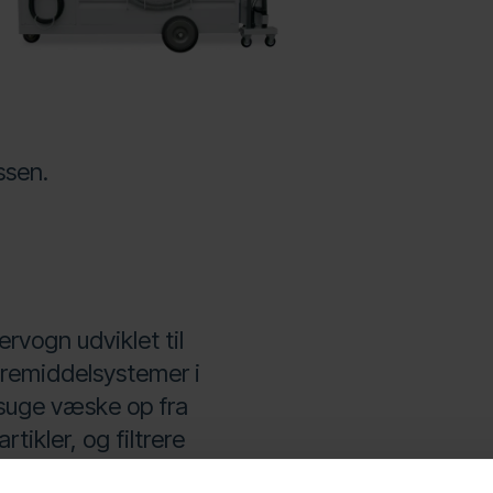
ssen.
rvogn udviklet til
øremiddelsystemer i
t suge væske op fra
ikler, og filtrere
mmes ud.