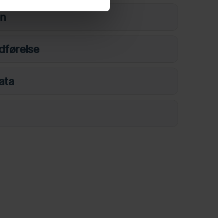
on
dførelse
ata