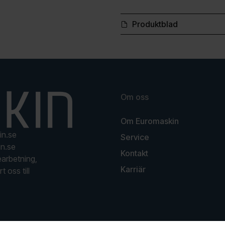
Produktblad
Om oss
Om Euromaskin
in.se
Service
n.se
Kontakt
earbetning,
Karriär
t oss till