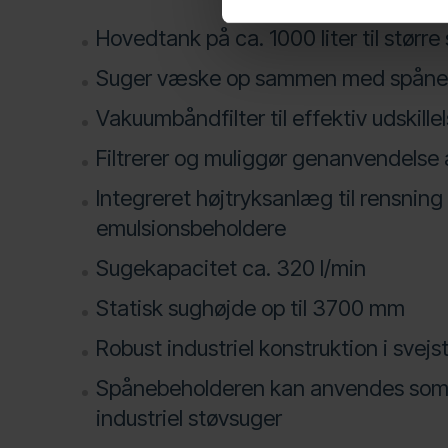
Hovedtank på ca. 1000 liter til størr
Suger væske op sammen med spåner 
Vakuumbåndfilter til effektiv udskillel
Filtrerer og muliggør genanvendelse
Integreret højtryksanlæg til rensning
emulsionsbeholdere
Sugekapacitet ca. 320 l/min
Statisk sughøjde op til 3700 mm
Robust industriel konstruktion i svejst
Spånebeholderen kan anvendes som
industriel støvsuger