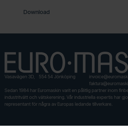
Download
Vasavägen 3D, 554 54 Jönköping
invoice@euromask
faktura@euromaski
Sedan 1984 har Euromaskin varit en pålitlig partner inom finb
industritvätt och vätskerening. Vår industriella expertis har gjor
representant för några av Europas ledande tillverkare.