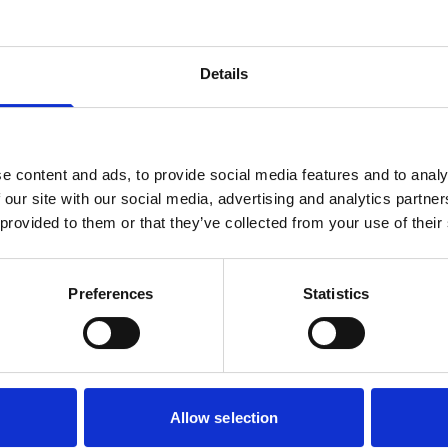
ilter, der separerer
Det gør SF 1000
-smøremidlet skal
Details
s.
liter og en separat
je sugekapacitet og
e content and ads, to provide social media features and to analy
en velegnet til
 our site with our social media, advertising and analytics partn
uktionsmiljøer.
 provided to them or that they’ve collected from your use of their
nge, mundstykssæt,
nsbeholdere,
Preferences
Statistics
samt vakuumbåndfilter
Teknisk informatio
Allow selection