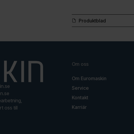
Produktblad
Om oss
Om Euromaskin
in.se
Service
n.se
Kontakt
earbetning,
Karriär
t oss till