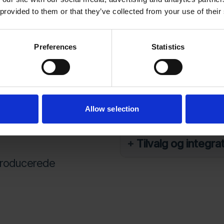
Typiske applikati
er afhængigt af emne
 provided to them or that they’ve collected from your use of their
samme vasksystem
Proces og funkti
Preferences
Statistics
e fixturer for stabilt
Maskinkonstrukti
effektiv drift
og mellemstore emner
Modeller og kapac
Allow selection
ing til indlæsning og
Tilvalg og integra
producerede