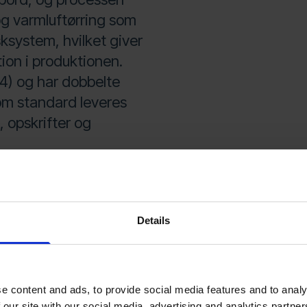
og varmluftørring som
sksystem, hvilket giver
ion i produktionen.
04) og har dobbelte
m standard leveres
, opskrifter og
elle eller
til indlæsning og
sning af operatør kan
Details
Teknisk informatio
e content and ads, to provide social media features and to analy
 our site with our social media, advertising and analytics partn