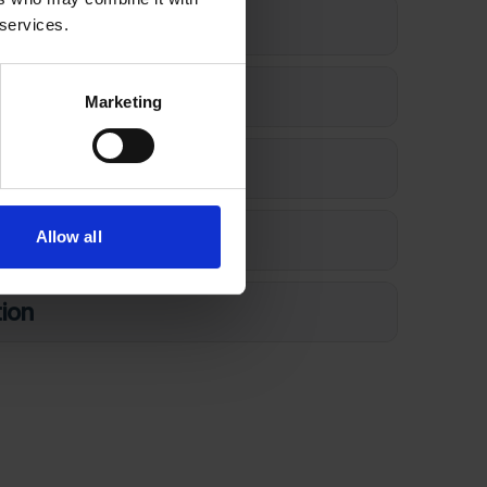
oner
 services.
on
Marketing
on
itet
Allow all
tion