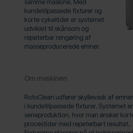
samme maskine. Med
kundetilpassede fixturer og
korte cykeltider er systemet
udviklet til skånsom og
repeterbar rengøring af
masseproducerede emner.
Om maskinen
RotoClean udfører skyllevask af emner
i kundetilpassede fixturer. Systemet er 
serieproduktion, hvor man ønsker korte
procestider med repeterbart resultat.
Fixturerne placeres på et indeksering