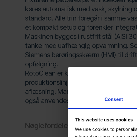
køres automatisk med vask, skylning 
standard. Alle trin foregår i samme va
et kompakt setup og forenkler integrat
Maskinen bygges i rustfrit stål (AISI 3
tanke med uafhængig opvarmning. So
Siemens berøringsskærm (HMI) til drift
opfølgning.
RotoClean er klar til integration i robotc
produktionslinje med robothandtering 
aflæsning. Manuel indlæsning og aflæ
også anvendes efter behov.
Consent
This website uses cookies
Nøglefordele
We use cookies to personalis
information about your use of