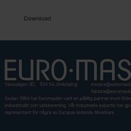
Download
Vasavägen 3D, 554 54 Jönköping
invoice@euromask
faktura@euromaski
Sedan 1984 har Euromaskin varit en pålitlig partner inom finb
industritvätt och vätskerening. Vår industriella expertis har gjor
representant för några av Europas ledande tillverkare.