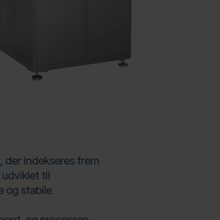
, der indekseres frem
udviklet til
 og stabile
sbord, og processen