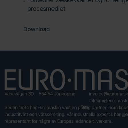
Forbedrer væskekvalitet og forlænge
procesmediet
Download
Vasavägen 3D, 554 54 Jönköping
invoice@euromask
faktura@euromaski
Sedan 1984 har Euromaskin varit en pålitlig partner inom finb
industritvätt och vätskerening. Vår industriella expertis har gjor
representant för några av Europas ledande tillverkare.