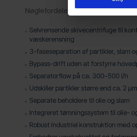
Nøglefordele
Selvrensende skivecentrifuge til kont
væskerensning
3-faseseparation af partikler, slam 
Bypass-drift uden at forstyrre hove
Separatorflow på ca. 300–500 l/h
Udskiller partikler større end ca. 2 µ
Separate beholdere til olie og slam
Integreret tømningssystem til olie- 
Robust industriel konstruktion med 