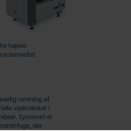
for højere
procesmediet.
uerlig rensning af
ielle vaskvæsker i
iljøer. Systemet er
centrifuge, der