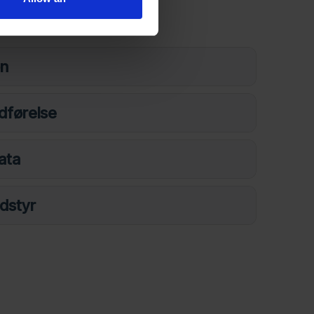
n
on
dførelse
ata
udstyr