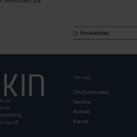
r levetiden på
Produktblad
Om oss
Om Euromaskin
in.se
Service
n.se
Kontakt
earbetning,
Karriär
t oss till