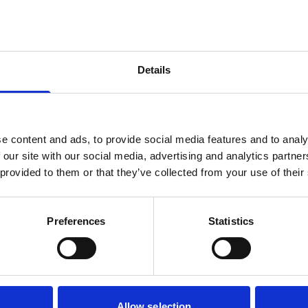
dskille faste
ft forbedres væskens
stoppes. Det giver
Details
 reduceret
stabilitet.
ie og slam samt et
e content and ads, to provide social media features and to analy
er desuden udstyret
 our site with our social media, advertising and analytics partn
, forfilter til
 provided to them or that they’ve collected from your use of their
inger til renset
Preferences
Statistics
er udformet som
t og udvendigt for
Allow selection