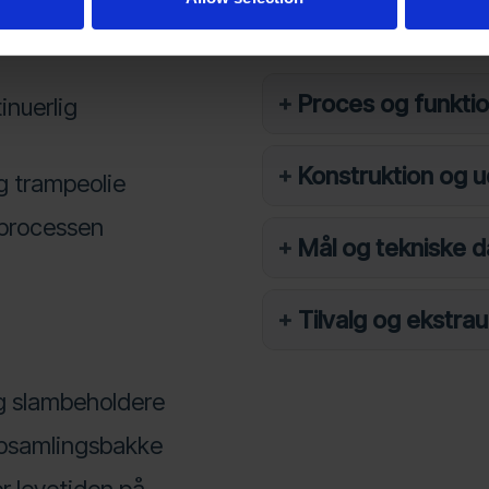
Teknisk informatio
Proces og funkti
inuerlig
Konstruktion og u
og trampeolie
dprocessen
Mål og tekniske d
m
Tilvalg og ekstra
og slambeholdere
opsamlingsbakke