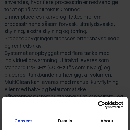
anvendes, hvor flere processtrin er nødvendige
for at opnå stabil teknisk renhed.
Emner placeres i kurve og flyttes mellem
processtrinene såsom forvask, ultralydsvaske,
skylning, ekstra skylning og tørring.
Procesopbygningen tilpasses efter snavsbillede
og renhedskrav.
Systemet er opbygget med flere tanke med
individuel opvarmning. Ultralyd leveres som
standard i 28 kHz (40 kHz fås som tilvalg) og
placeres i tankbunden afhængigt af volumen.
MultiClean kan leveres med manuel kurvflytning
eller med halv- og helautomatiske
håndteringssystemer afhængigt af kapacitets- og
automatiseringsbehov.
Consent
Details
About
Nøglefordele