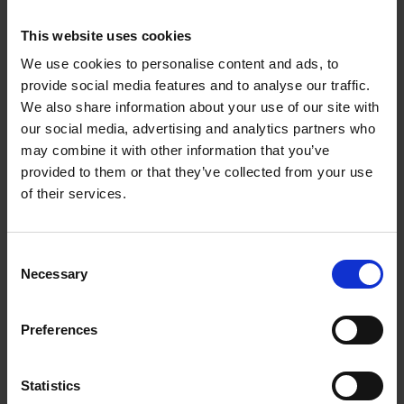
This website uses cookies
Flertrinnet ultralydsvaske i modulært system
We use cookies to personalise content and ads, to
Stabil proces til høje renhedskrav
provide social media features and to analyse our traffic.
We also share information about your use of our site with
28 kHz ultralyd som standard (40 kHz tilvalg)
our social media, advertising and analytics partners who
Individuelt opvarmede tanke
may combine it with other information that you’ve
provided to them or that they’ve collected from your use
Justerbar tid og temperatur pr. trin
of their services.
Beskyttelse mod lavt væskeniveau
Manuel eller automatiseret kurvtransport
Consent
Egnet til lette til mellemtunge emner (op til 40 kg
Necessary
Selection
standard)
Kundetilpasningsbart systemlayout
Preferences
Teknisk information
Statistics