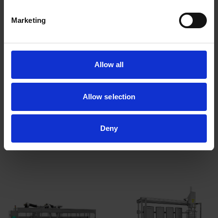
Typiske applikationer
Marketing
Processtrin
Allow all
Kurv- og materialehåndtering
Allow selection
Automationsfunktioner
Tilvalg
Deny