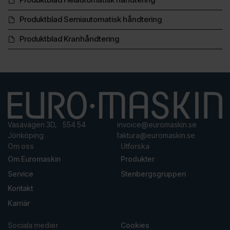
Produktblad Semiautomatisk håndtering
Produktblad Kranhåndtering
Vasavägen 3D, 554 54
invoice@euromaskin.se
Jönköping
faktura@euromaskin.se
Om oss
Utforska
Om Euromaskin
Produkter
Service
Stenbergsgruppen
Kontakt
Karriär
Sociala medier
Cookies