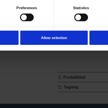
Typiske applikation
Preferences
Statistics
Vaskevand fra indus
l/h
Emulsioner og køle
Overfladebehandli
Allow selection
Almindeligt industr
Produktblad
Tegning