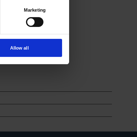
er
Marketing
trielle processer
væsker
ngsprocesser
Allow all
ielt procesvand