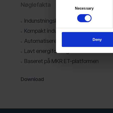
Consent
Nøglefakta
Necessary
Selection
Indunstningskapacitet: op til ca. 350 
Kompakt industrielt design
Deny
Automatiseret drift
Lavt energiforbrug
Baseret på MKR ET-platformen
Download